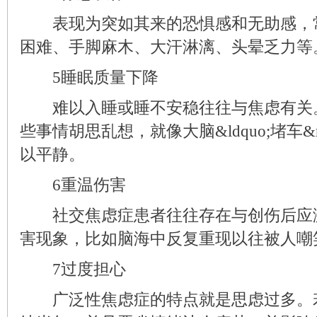
表现为突如其来的恐惧感和无助感，常
困难、手脚麻木、大汗淋漓、头晕乏力等
5睡眠质量下降
难以入睡或睡不安稳往往与焦虑有关。
些事情胡思乱想，就像大脑&ldquo;堵车&
以平静。
6重温伤害
社交焦虑症患者往往存在与创伤后应激
害现象，比如脑海中反复重现以往被人嘲
7过度担心
广泛性焦虑症的特点就是思虑过多。若